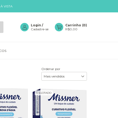
À VISTA
Login
/
Carrinho
(
0
)
Cadastre-se
R$0,00
COS
Ordenar por
ESGOTADO