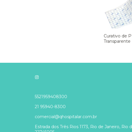
Curativo de 
Transparente
Estéril M-TE
Missner - Cx 1
5521959408300
21 95940-8300
comercial@qhospitalar.com.br
Estrada dos Três Rios 1173, Rio de Janeiro, Rio 