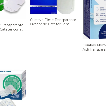
Curativo Filme Transparente
Fixador de Cateter Sem
e Transparente
Fenestra Estéril - Vital Derme
e Cateter com
- Cx 100 unid.
ril - Vital Derme
Curativo Flexí
Aid) Transpar
Agua- Missner 