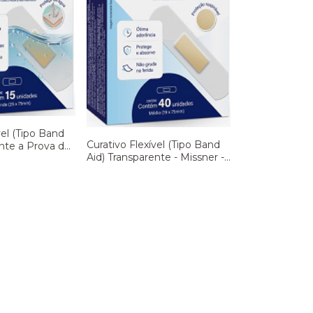
vel (Tipo Band
Curativo Flexível (Tipo Band
ente a Prova de
Aid) Transparente - Missner -
- Cx 15 un
Cx 40 un