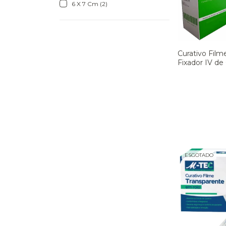
6 X 7 Cm (2)
Curativo Film
Fixador IV d
Fenestra Esté
- Cx 100 unid.
ESGOTADO