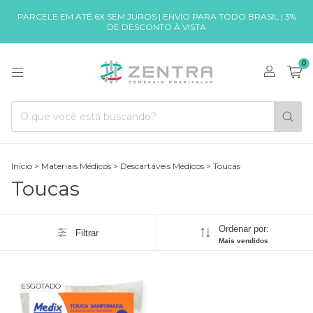
PARCELE EM ATÉ 6X SEM JUROS | ENVIO PARA TODO BRASIL | 3%
DE DESCONTO À VISTA
0
Início
>
Materiais Médicos
>
Descartáveis Médicos
>
Toucas
Toucas
Ordenar por:
Filtrar
Mais vendidos
ESGOTADO