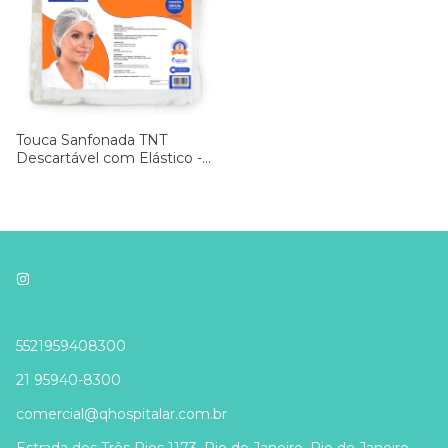
Touca Sanfonada TNT
Descartável com Elástico -
Medix - Pct 100 un.
5521959408300
21 95940-8300
comercial@qhospitalar.com.br
Estrada dos Três Rios 1173, Rio de Janeiro, Rio de Janeiro